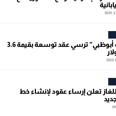
بانية
“أدنوك أبوظبي” ترسي عقد توسعة بقيمة 3.6
لار
لغاز تعلن إرساء عقود لإنشاء خط
جديد