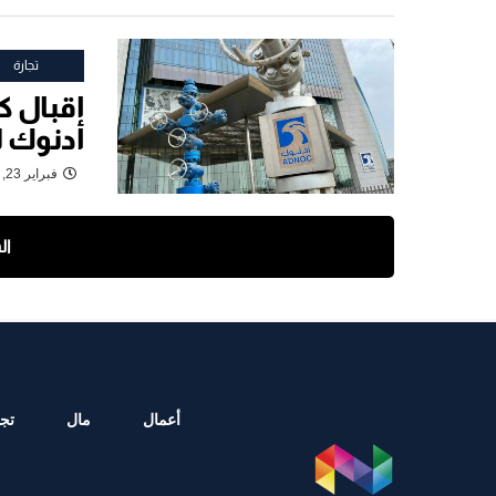
تجارة
اقبال ك
أدنوك لل
فبراير 23, 2023
ال
أعمال
مال
تجا