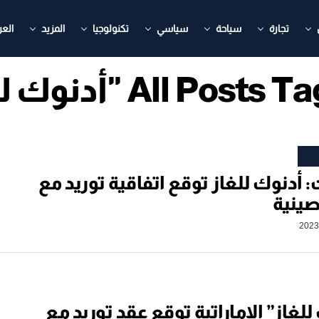
تجارة
سياحة
سياسي
تكنولوجيا
المزيد
العر
All Pos "أدنوك للغاز"
ت: أدنوك للغاز توقع اتفاقية توريد مع
ينية
للغاز” الإماراتية توقع عقد توريد مع