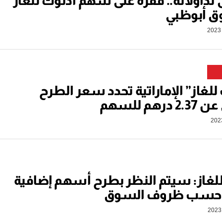
 تداولاته.. قفزة على سهم أدنوك للغاز
 أبوظبي
للغاز” الإماراتية تحدد سعر الطرح
درهم للسهم
لغاز: سيتم النظر بطرح أسهم إضافية
د حسب ظروف السوق