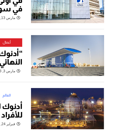
في أولى
في سوق
مارس 13, 2023
أعمال
“أدنوك 
النهائي عن 2.37 
مارس 3, 2023
العالم
أدنوك ل
للأفرا
فبراير 24, 2023