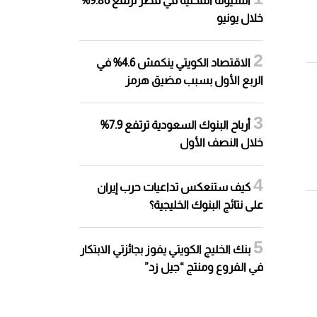
السيولة المحلية في قطر ترتفع 9.86%
خلال يونيو
الاقتصاد الكويتي ينكمش 4.6% في
الربع الأول بسبب مضيق هرمز
أرباح البنوك السعودية ترتفع 7.9%
خلال النصف الأول
كيف ستنعكس تداعيات حرب إيران
على نتائج البنوك الخليجية؟
بنك الخليج الكويتي يفوز بجائزتي الابتكار
في الفروع ومنتج “جيل زد”