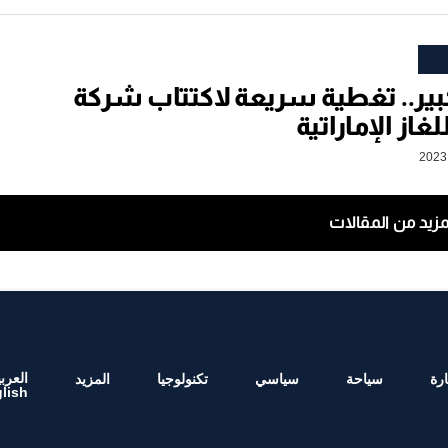
بير.. تغطية سريعة لاكتتاب شركة
غاز الإماراتية
مزيد من المقالات
العربي
رة
سياحة
سياسي
تكنولوجيا
المزيد
lish