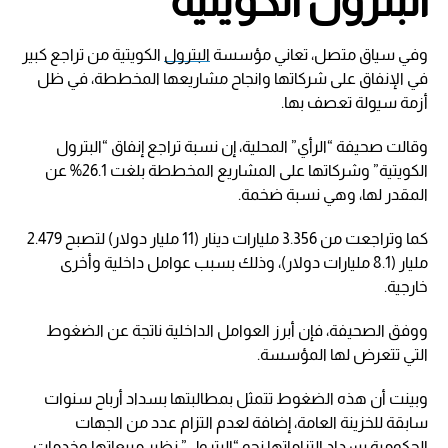
البترول الكويتية
وفي سياق متصل، تعاني مؤسسة
البترول
الكويتية من تراجع كبير
في الإنفاق على شركاتها وانجاح مشاريعها المخططة، في ظل
أزمة سيولة تعصف بها.
وقالت صحيفة “الرأي” المحلية، إن نسبة تراجع إنفاق “البترول
الكويتية” وشركاتها على المشاريع المخططة بلغت 26.1% عن
المقدر لها، وهي نسبة ضخمة.
كما وتراجعت من 3.356 مليارات دينار (11 مليار دولار) لتصبح 2.479
مليار (8.1 مليارات دولار)، وذلك بسبب عوامل داخلية وأخرى
خارجية.
ووفق الصحيفة، فإن أبرز العوامل الداخلية ناتجة عن الضغوط
التي تتعرض لها المؤسسة.
وبينت أن هذه الضغوط تتمثل بمطالبتها بسداد أرباح سنوات
سابقة للخزينة العامة، إضافة لعدم التزام عدد من الجهات
الحكومية بسداد التزاماتها نحو “البترول” نظير مبيعاتها وخدمات