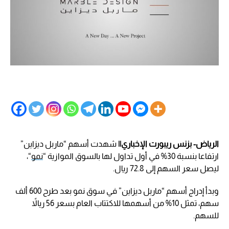
الرياض- بزنس ريبورت الإخباري||
شهدت أسهم “ماربل ديزاين”
ارتفاعا بنسبة 30% في أول تداول لها بالسوق الموازية “
نمو
“،
ليصل سعر السهم إلى 72.8 ريال.
وبدأ إدراج أسهم “ماربل ديزاين” في سوق نمو بعد طرح 600 ألف
سهم، تمثل 10% من أسهمها للاكتتاب العام بسعر 56 ريالاً
للسهم.