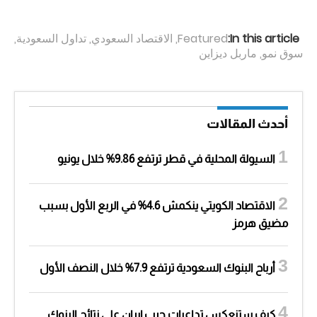
In this article:
Featured
,
الاقتصاد السعودي
,
تداول السعودية
,
سوق نمو
,
ماربل ديزاين
أحدث المقالات
السيولة المحلية في قطر ترتفع 9.86% خلال يونيو
الاقتصاد الكويتي ينكمش 4.6% في الربع الأول بسبب
مضيق هرمز
أرباح البنوك السعودية ترتفع 7.9% خلال النصف الأول
كيف ستنعكس تداعيات حرب إيران على نتائج البنوك