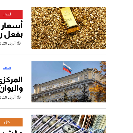
أعمال
أسعار ا
بفعل رف
أبريل 29, 2022
العالم
المركزي
واليوان
أبريل 19, 2022
مال