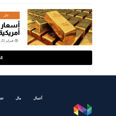
مال
أسعار 
أمريكية
فبراير 21, 2022
ال
أعمال
مال
تجا