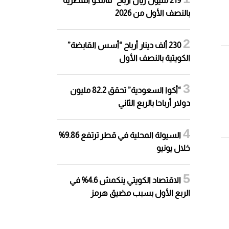
219 مليون ريال أرباح “قامكو القطرية”
بالنصف الأول من 2026
230 ألف دينار أرباح “أسس القابضة”
الكويتية بالنصف الأول
“أكوا السعودية” تحقق 82.2 مليون
دولار أرباحا بالربع الثاني
السيولة المحلية في قطر ترتفع 9.86%
خلال يونيو
الاقتصاد الكويتي ينكمش 4.6% في
الربع الأول بسبب مضيق هرمز