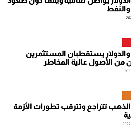
لدولار يواصل تعافيه ويقف دون صعود
والنفط
والدولار يستقطبان المستثمرين
ن من الأصول عالية المخاطر
لذهب تتراجع وتترقب تطورات الأزمة
ية