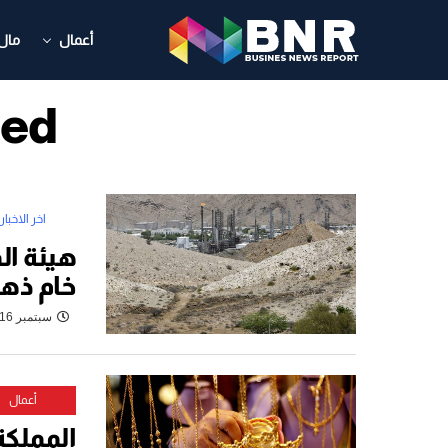
أعمال
مال
gged
اخر الاخبار
هيئة ا
خام ذه
سبتمبر 16, 2022
أعمال