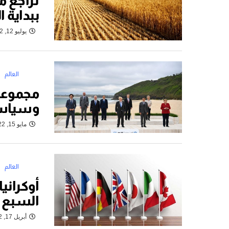
تراجع م
ببداية 
يوليو 12, 2022
العالم
مجموعة 
وسياس
مايو 15, 2022
العالم
أوكراني
السبع 50 مليار دولار
أبريل 17, 2022