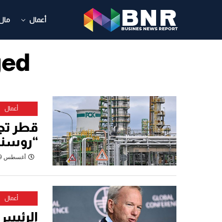
أعمال
مال
agged
أعمال
قطر تج
“روسنفت
أغسطس 29, 2024
أعمال
الرئيس