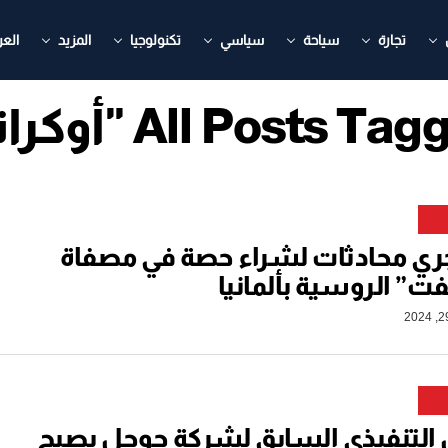
تجارة
سياحة
سياسي
تكنولوجيا
المزيد
العر
All Posts T "أوكرانيا"
ري محادثات لشراء حصة في مصفاة
” الروسية بألمانيا
 التنفيذي السابق لشركة جوجل يصبح