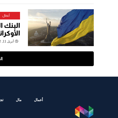
أعمال
البنك ا
الأوكران
أبريل 11, 2022
ال
أعمال
مال
تجا