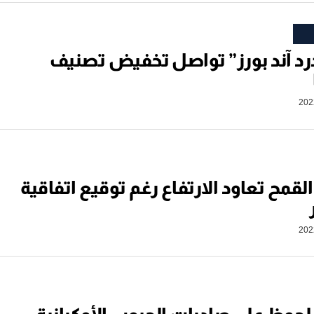
د آند بورز” تواصل تخفيض تصنيف
لقمح تعاود الارتفاع رغم توقيع اتفاقية