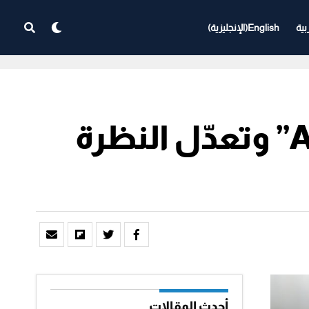
بية
English
(
الإنجليزية
)
وكالة موديز تؤكد تصنيف السعودية عند “A1” وتعدّل النظرة
أحدث المقالات