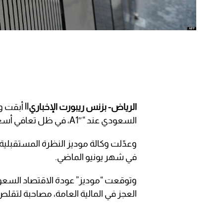
الرياض- بزنس ريبورت الإخباري||
أبقت وك
السعودي عند “A1″، في ظل تعافي أسعار النفط وتلاشي تداعيات جائحة كورونا.
وعدّلت وكالة موديز النظرة المستقبلية
في شهر يونيو الماضي.
العجز في المالية العامة، مصاحبة لتق