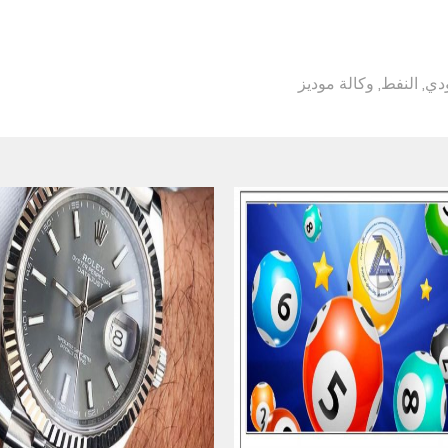
ودي
,
النفط
,
وكالة موديز