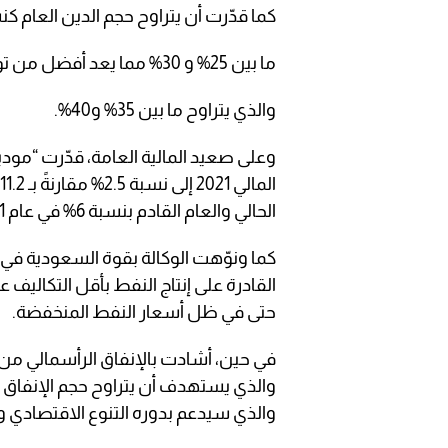
كما قدّرت أن يتراوح حجم الدين العام كن
ما بين 25% و 30% مما يعد أفضل من توقعاتها لدول مقارنة ذات التقييم الائتماني المشابه
والذي يتراوح ما بين 35% و40%.
وعلى صعيد المالية العامة، قدّرت “موديز
الحالي والعام القادم بنسبة 6% في عام 2021 و6% في عام 2022.
كما ونوّهت الوكالة بقوة السعودية في أ
القادرة على إنتاج النفط بأقل التكاليف
حتى في ظل أسعار النفط المنخفضة.
في حين، أشادت بالإنفاق الرأسمالي من 
والذي سيدعم بدوره التنوع الاقتصادي و