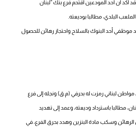
د أكد أن أحد المودعين اقتحم فرع بنك “لبنان
لملعب البلدي، مطالبا بوديعته.
يد موظفي أحد البنوك بالسلاح واحتجاز رهائن للحصول
واطن لبناني رمزت له بحرفي (م.ق) ونجله إلى فرع
ان، مطالبا باسترداد وديعته، وعمد إلى تهديد
الرهائن وسكب مادة البنزين وهدد بحرق الفرع، في