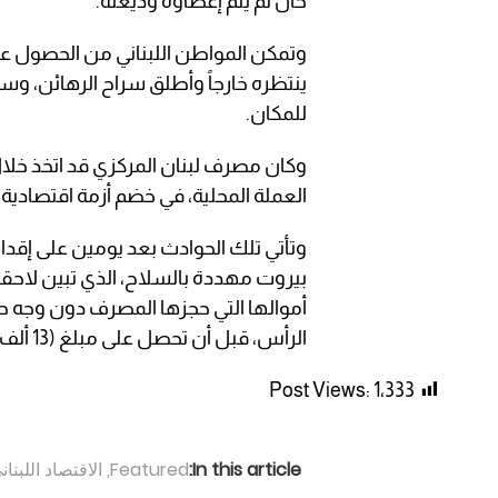
حال لم يتم إعطاؤه وديعته.
ينتظره خارجاً وأطلق سراح الرهائن، وسل
للمكان.
وكان مصرف لبنان المركزي قد اتخذ خلال
العملة المحلية، في خضم أزمة اقتصادية 
وتأتي تلك الحوادث بعد يومين على إق
بيروت مهددة بالسلاح، الذي تبين لاحقاً
أموالها التي حجزها المصرف دون وجه
الرأس، قبل أن تحصل على مبلغ (13 ألف دولار) وتفر إلى مكان مجهول.
Post Views:
1٬333
In this article:
Featured
,
الاقتصاد اللبنان