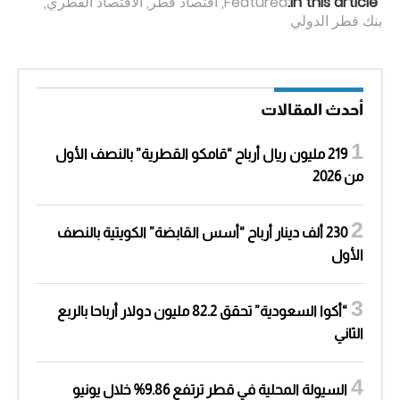
In this article:
Featured
,
اقتصاد قطر
,
الاقتصاد القطري
,
بنك قطر الدولي
أحدث المقالات
219 مليون ريال أرباح “قامكو القطرية” بالنصف الأول
من 2026
230 ألف دينار أرباح “أسس القابضة” الكويتية بالنصف
الأول
“أكوا السعودية” تحقق 82.2 مليون دولار أرباحا بالربع
الثاني
السيولة المحلية في قطر ترتفع 9.86% خلال يونيو