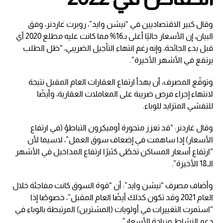
وقال كبير الاقتصاديين في “نيشن وايد”، روبرت غاردنر، وفق
البيان، إن الأسعار حاليًا أعلى بـ16% مما كانت عليه مطلع 2020 أي
قبل بدء الجائحة، وإنه رغم انتهاء التأجيل الضريبي، “ظل الطلب
يرتفع في الأشهر الأخيرة”.
وتوقّع المصرف، أن يهدأ ارتفاع العقارات العام المقبل نتيجة
لانتهاء إجراء فرض ضريبة على المعاملات العقارية، وأيضًا
للتفشي المتزايد للوباء.
وقال غاردنر: “قد تعزز متحورة أوميكرون التباطؤ (في ارتفاع
الأسعار) إذا ساهمت في إضعاف سوق العمل”، لاسيما لأن
“ارتفاع أسعار المساكن تخطّى كثيرًا ارتفاع المداخيل في الأشهر
الـ18 الأخيرة”.
وأضاف مصرف “نيشن وايد”: أن “قوة السوق كانت مفاجئة خلال
العام 2021 وقد تكون كذلك أيضًا العام المقبل”، خصوصًا إذا
“استمرت التغييرات في أولويات (المشترين) المرتبطة بالوباء في
دعم النشاط وزيادة الأسعار”.