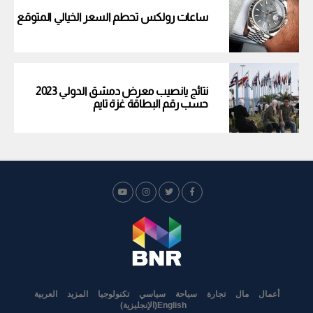
ساعات رولكس تحطم السعر الخيالي المتوقع
نتائج يانصيب معرض دمشق الدولي 2023
حسب رقم البطاقة غزة تايم
أعمال
مال
تجارة
سياحة
سياسي
تكنولوجيا
المزيد
العربية
English
(
الإنجليزية
)