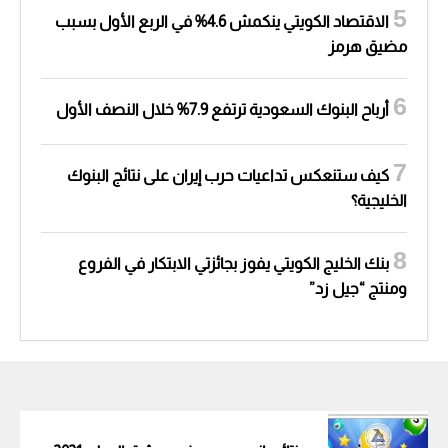
الاقتصاد الكويتي ينكمش 4.6% في الربع الأول بسبب
مضيق هرمز
أرباح البنوك السعودية ترتفع 7.9% خلال النصف الأول
كيف ستنعكس تداعيات حرب إيران على نتائج البنوك
الخليجية؟
بنك الخليج الكويتي يفوز بجائزتي الابتكار في الفروع
ومنتج “جيل زد”