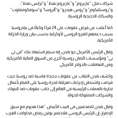
شركات مثل “غازبروم” و”غازبروم نفط” و”ترانس نفط”،
و”روستليكوم” و”روس هيدرو” و”ألروسا” و”سوفكومفلوت”
والسكك الحديدية الروسية.
كما أعلنت عن فرض عقوبات على 24 فردًا وكيانًا في بيلاروسيا
بسبب دعمهم للغزو الروسي لأوكرانيا، بحسب بيان وزارة الخزانة
الأمريكية.
وقال الرئيس الأمريكي جو بايدن، إنه سيتم استبعاد بنك “في تي
بي” ومؤسسات ائتمان روسية أخرى من السوق المالية الأمريكية
ومن التعاملات بالدولار الأمريكي.
وكشف بايدن النقاب عن عقوبات جديدة قاسية ضد روسيا، حيث
فرضت واشنطن إجراءات لعرقلة قدرة روسيا على القيام بأعمال
تجارية بالعملات الرئيسية في العالم إلى جانب عقوبات ضد البنوك
والشركات المملوكة للدولة.
وقال بايدن للصحفيين في البيت الأبيض: “هذا هجوم مع سبق
الإصرار، إن الرئيس الروسي فلاديمير بوتين رفض محاولات الغرب