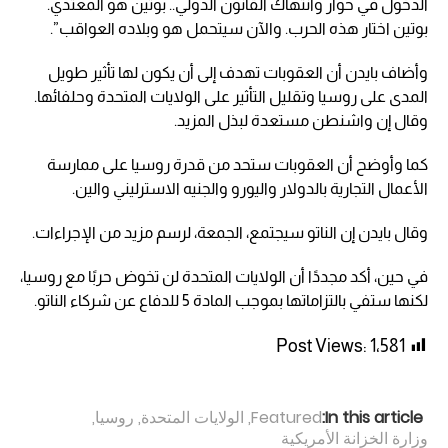
الدخول في حوار وانتهاك القانون الدولي.. بوتين هو المعتدي.
بوتين اختار هذه الحرب. والآن سيتحمل هو وبلاده العواقب”.
وأضاف بايدن أن العقوبات تهدف إلى أن يكون لها تأثير طويل
المدى على روسيا وتقليل التأثير على الولايات المتحدة وحلفائها.
وقال إن واشنطن مستعدة لبذل المزيد.
كما وأوضح أن العقوبات ستحد من قدرة روسيا على ممارسة
الأعمال التجارية بالدولار واليورو والجنيه الاسترليني والين.
وقال بايدن إن الناتو سيجتمع، الجمعة، لرسم مزيد من الإجراءات.
في حين، أكد مجددًا أن الولايات المتحدة لن تخوض حربًا مع روسيا،
لكنها ستفي بالتزاماتها بموجب المادة 5 للدفاع عن شركاء الناتو.
Post Views:
1٬581
In this article:
Featured
,
الولايات المتحدة
,
روسيا
,
وزارة الخزانة الأمريكية