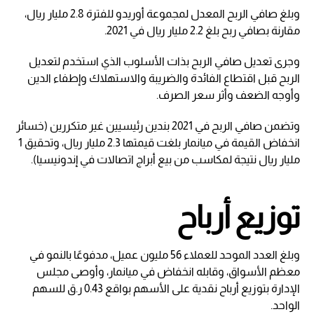
وبلغ صافي الربح المعدل لمجموعة أوريدو للفترة 2.8 مليار ريال،
مقارنة بصافي ربح بلغ 2.2 مليار ريال في 2021.
وجرى تعديل صافي الربح بذات الأسلوب الذي استخدم لتعديل
الربح قبل اقتطاع الفائدة والضريبة والاستهلاك وإطفاء الدين
وأوجه الضعف وأثر سعر الصرف.
وتضمن صافي الربح في 2021 بندين رئيسيين غير متكررين (خسائر
انخفاض القيمة في ميانمار بلغت قيمتها 2.3 مليار ريال، وتحقيق 1
مليار ريال نتيجة لمكاسب من بيع أبراج اتصالات في إندونيسيا).
توزيع أرباح
وبلغ العدد الموحد للعملاء 56 مليون عميل، مدفوعًا بالنمو في
معظم الأسواق، وقابله انخفاض في ميانمار، وأوصى مجلس
الإدارة بتوزيع أرباح نقدية على الأسهم بواقع 0.43 ر.ق للسهم
الواحد.