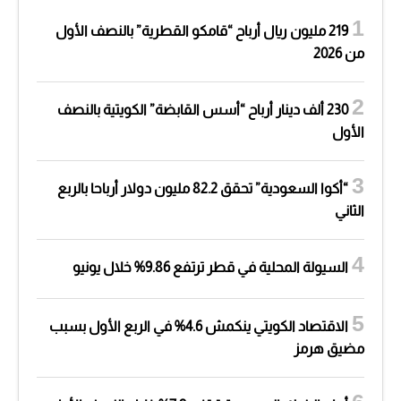
219 مليون ريال أرباح “قامكو القطرية” بالنصف الأول
من 2026
230 ألف دينار أرباح “أسس القابضة” الكويتية بالنصف
الأول
“أكوا السعودية” تحقق 82.2 مليون دولار أرباحا بالربع
الثاني
السيولة المحلية في قطر ترتفع 9.86% خلال يونيو
الاقتصاد الكويتي ينكمش 4.6% في الربع الأول بسبب
مضيق هرمز