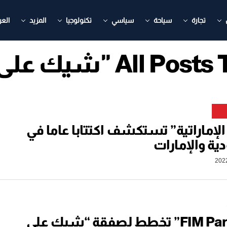
تجارة
سياحة
سياسي
تكنولوجيا
المزيد
العر
All "شيك على بياض"
 الإماراتية” تستكشف اكتتابا عاما في
ة والإمارات
“FIM Partners” تخطط لصفقة “شيك على