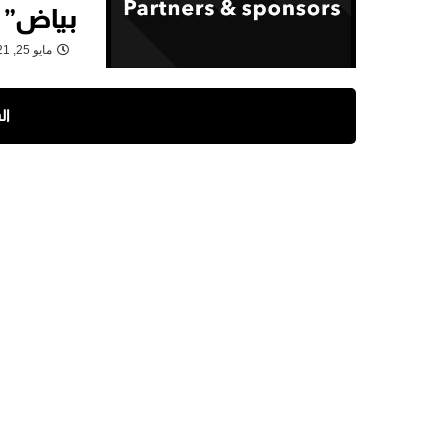
بياض” ب
مايو 25, 2021
ال