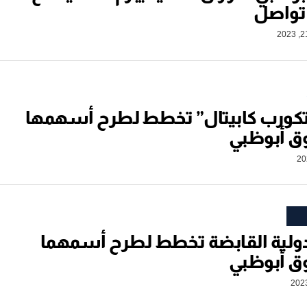
تواصل
كورب كابيتال” تخطط لطرح أسهمها
 أبوظبي
لدولية القابضة تخطط لطرح أسمهما
 أبوظبي