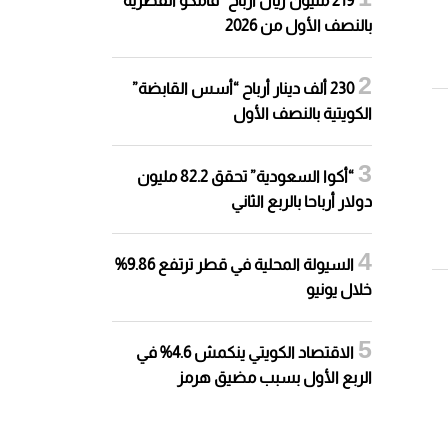
219 مليون ريال أرباح “قامكو القطرية”
بالنصف الأول من 2026
230 ألف دينار أرباح “أسس القابضة”
الكويتية بالنصف الأول
“أكوا السعودية” تحقق 82.2 مليون
دولار أرباحا بالربع الثاني
السيولة المحلية في قطر ترتفع 9.86%
خلال يونيو
الاقتصاد الكويتي ينكمش 4.6% في
الربع الأول بسبب مضيق هرمز