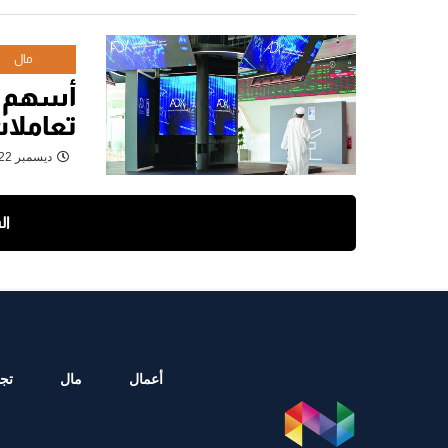
مال
أسهم ا
تعاملا
ديسمبر 22, 2022
ال
أعمال
مال
تجا