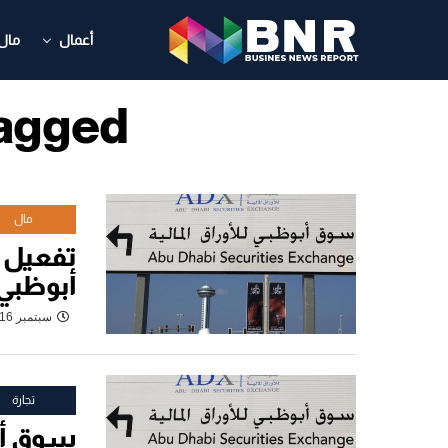
أعمال
مال
sts Tagged
مال
تفعيل 
أبوظبي
سبتمبر 16, 2023
تجارة
سوق أبو