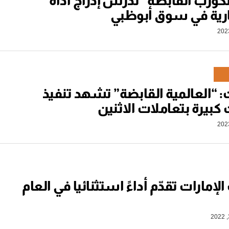
ورب القابضة” تدرس إدراج أداة
رية في سوق أبوظبي
ت: “العالمية القابضة” تشهد تنفيذ
بيرة بتعاملات الاثنين
لإمارات تقدّم أداءً استثنائيا في العام