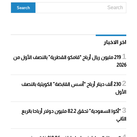
اخر الاخبار
219 مليون ريال أرباح “قامكو القطرية” بالنصف الأول من
2026
230 ألف دينار أرباح “أسس القابضة” الكويتية بالنصف
الأول
“أكوا السعودية” تحقق 82.2 مليون دولار أرباحا بالربع
الثاني