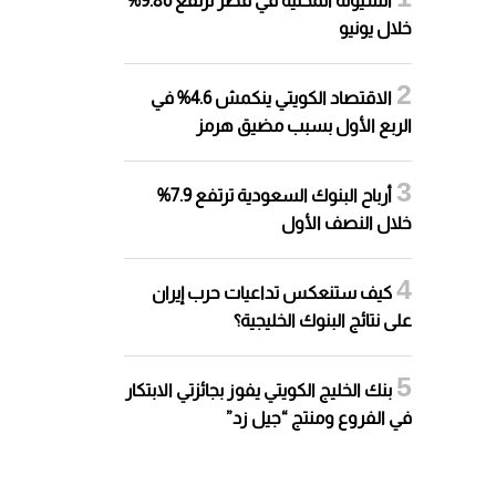
السيولة المحلية في قطر ترتفع 9.86%
خلال يونيو
الاقتصاد الكويتي ينكمش 4.6% في
الربع الأول بسبب مضيق هرمز
أرباح البنوك السعودية ترتفع 7.9%
خلال النصف الأول
كيف ستنعكس تداعيات حرب إيران
على نتائج البنوك الخليجية؟
بنك الخليج الكويتي يفوز بجائزتي الابتكار
في الفروع ومنتج “جيل زد”