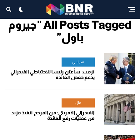
All Posts Tagged "جيروم
باول"
سياسي
ترمب: سأعيّن رئيسا للاحتياطي الفيدرالي
يدعم خفض الفائدة
مال
الفيدرالي الأمريكي: من المرجح تنفيذ مزيد
من عمليات رفع الفائدة