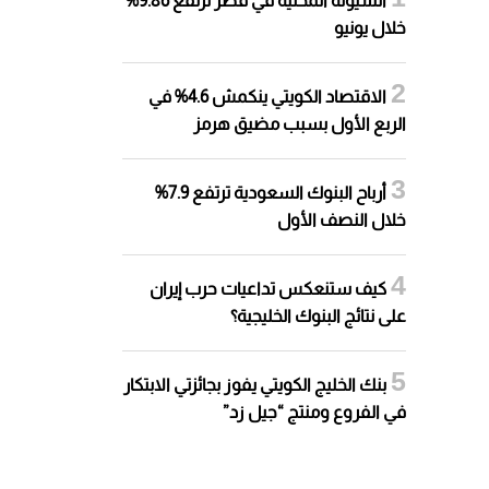
السيولة المحلية في قطر ترتفع 9.86%
خلال يونيو
الاقتصاد الكويتي ينكمش 4.6% في
الربع الأول بسبب مضيق هرمز
أرباح البنوك السعودية ترتفع 7.9%
خلال النصف الأول
كيف ستنعكس تداعيات حرب إيران
على نتائج البنوك الخليجية؟
بنك الخليج الكويتي يفوز بجائزتي الابتكار
في الفروع ومنتج “جيل زد”