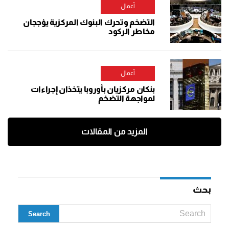
أعمال
التضخم وتحرك البنوك المركزية يؤججان
مخاطر الركود
أعمال
بنكان مركزيان بأوروبا يتخذان إجراءات
لمواجهة التضخم
المزيد من المقالات
بحث