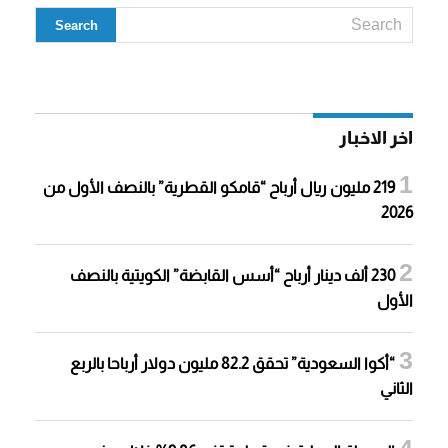
اخر الاخبار
219 مليون ريال أرباح “قامكو القطرية” بالنصف الأول من
2026
230 ألف دينار أرباح “أسس القابضة” الكويتية بالنصف
الأول
“أكوا السعودية” تحقق 82.2 مليون دولار أرباحا بالربع
الثاني