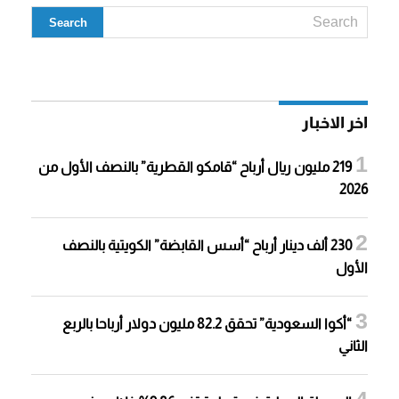
اخر الاخبار
219 مليون ريال أرباح “قامكو القطرية” بالنصف الأول من
2026
230 ألف دينار أرباح “أسس القابضة” الكويتية بالنصف
الأول
“أكوا السعودية” تحقق 82.2 مليون دولار أرباحا بالربع
الثاني