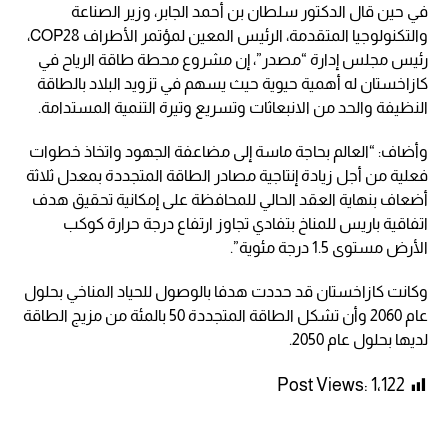
في حين قال الدكتور سلطان بن أحمد الجابر، وزير الصناعة
والتكنولوجيا المتقدمة، الرئيس المعين لمؤتمر الأطراف COP28،
رئيس مجلس إدارة “مصدر”، إن مشروع محطة طاقة الرياح في
كازاخستان له أهمية حيوية حيث يسهم في تزويد البلاد بالطاقة
النظيفة والحد من الانبعاثات وتسريع وتيرة التنمية المستدامة.
وأضاف: “العالم بحاجة ماسة إلى مضاعفة الجهود واتخاذ خطوات
فعلية من أجل زيادة إنتاجية مصادر الطاقة المتجددة بمعدل ثلاثة
أضعاف بنهاية العقد الحالي للمحافظة على إمكانية تحقيق هدف
اتفاقية باريس للمناخ بتفادي تجاوز ارتفاع درجة حرارة كوكب
الأرض مستوى 1.5 درجة مئوية”.
وكانت كازاخستان قد حددت هدفا بالوصول للحياد المناخي بحلول
عام 2060 وأن تشكل الطاقة المتجددة 50 بالمئة من مزيج الطاقة
لديها بحلول عام 2050.
Post Views:
1٬122