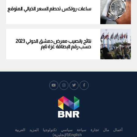
ساعات رولكس تحطم السعر الخيالي المتوقع
نتائج يانصيب معرض دمشق الدولي 2023
حسب رقم البطاقة غزة تايم
أعمال
مال
تجارة
سياحة
سياسي
تكنولوجيا
المزيد
العربية
English
(
الإنجليزية
)