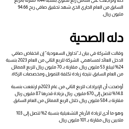
كما وتراجعت على أساس ربع سنوي بنسبة 44% مقرنة بالربع
السابق من العام الجاري الذي شهد تحقيق صافي ربح 94.66
مليون ريال.
دله الصحية
وقالت الشركة في بيان لـ”تداول السعودية” إن انخفاض صافي
الدخل العائد لمساهمي. الشركة للربع الثاني من العام 2023 بنسبة
24% ليبلغ 53 مليون ريال. مقارنة بـ 70 مليون ريال للربع المماثل
من العام السابق، نتيجة زيادة تكلفة التمويل ومخصصات الزكاة.
أوضحت أن الإيرادات للربع الثاني من عام 2023م ارتفعت بنسبة
14.8% لتصل إلى 670 مليون. ريال بزيادة قدرها 87 مليون ريال
مقارنة بـ 584 مليون ريال خلال الربع المماثل من العام السابق.
وهو ما أدى لزيادة الأرباح التشغيلية بنسبة 2% لتصل إلى 103
ملايين ريال مقارنة بـ 101 مليون ريال.