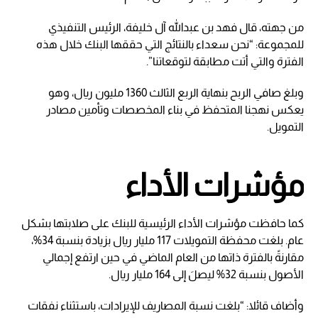
من جهته، قال فهد بن عبدالله آل خليفة، الرئيس التنفيذي
للمجموعة: “نحن سعداء بالنتائج التي حققها البنك خلال هذه
الفترة والتي أتت مطابقة لتوقعاتنا”.
وبلغ صافي الربح بنهاية الربع الثالث 1360 مليون ريال، وهو
يعكس نهجنا المتحفظ في بناء المخصصات وتأمين مصادر
التمويل.
مؤشرات الأداء
كما حافظت مؤشرات الأداء الرئيسية للبنك على صلابتها بشكل
عام. بلغت محفظة التمويلات 117 مليار ريال بزيادة بنسبة 34%،
مقارنةً بالفترة ذاتها من العام الماضي في حين ارتفع إجمالي
الأصول بنسبة 32% ليصلَ إلى 164 مليار ريال.
وأضاف قائلا: “بلغت نسبة المصاريف للإيرادات، باستثناء نفقات