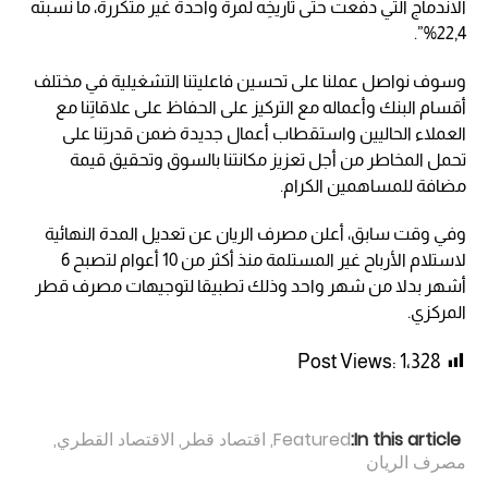
الاندماج التي دفعت حتى تاريخِه لمرة واحدة غير متكررة، ما نسبته
22,4%”.
وسوف نواصل عملنا على تحسين فاعليتنا التشغيلية في مختلف
أقسام البنك وأعماله مع التركيز على الحفاظ على علاقاتِنا مع
العملاء الحاليين واستقطاب أعمال جديدة ضمن قدرتِنا على
تحمل المخاطر من أجل تعزيز مكانتنا بالسوق وتحقيق قيمة
مضافة للمساهمين الكرام.
وفي وقت سابق، أعلن مصرف الريان عن تعديل المدة النهائية
لاستلام الأرباح غير المستلمة منذ أكثر من 10 أعوام لتصبح 6
أشهر بدلا من شهر واحد وذلك تطبيقا لتوجيهات مصرف قطر
المركزي.
Post Views:
1٬328
In this article:
Featured
,
اقتصاد قطر
,
الاقتصاد القطري
,
مصرف الريان