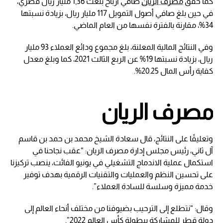
كما حقق
مصرف الريان
صافي أرباح بلغت 1,36 مليار ريال قطري،
في حين بلغ صافي أصول التمويل 117 مليار ريال، بزيادة نسبتها
34%، مقارنة بالفترة نفسها من العام الماضي.
وفي النتائج المالية المعلنة، بلغ مجموع ودائع العملاء 93 مليار
ريال، بزيادة نسبتها 19% عن الربع الثالث 2021، كما وبلغ معدل
كفاية رأس المال 20.25%.
مصرف الريان
وتعليقًا على النتائج، قال سعادة الشيخ محمد بن حمد بن قاسم
آل ثاني، رئيس مجلس إدارة مصرف الريان: “عقب نجاحنا في
استكمال عملية الاندماج التشغيلي في يونيو الفائت، ينصب تركيزنا
على تحسين النظم والعمليات والتقنيات الرقمية بهدف توفير
خدمة مميزة وسلسة للسادة العملاء”.
وقال: “نتطلع إلى الترحيب بضيوفنا من مختلف أنحاء العالم إلى
دولة قطر للمشاركة ببطولة كأس العالم 2022”.