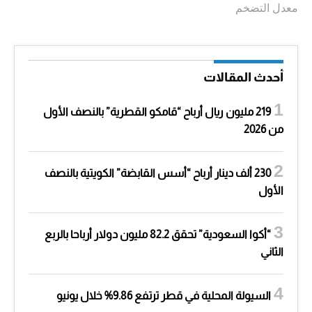
معدل التضخم
أحدث المقالات
219 مليون ريال أرباح “قامكو القطرية” بالنصف الأول
من 2026
230 ألف دينار أرباح “أسس القابضة” الكويتية بالنصف
الأول
“أكوا السعودية” تحقق 82.2 مليون دولار أرباحا بالربع
الثاني
السيولة المحلية في قطر ترتفع 9.86% خلال يونيو