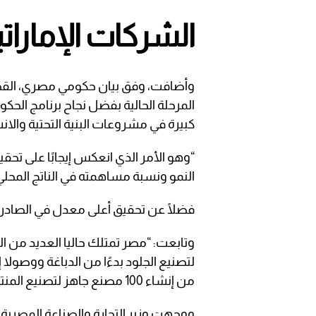
الشركات الإماراتي
وأضافت، وفق بيان حكومي مصري، القطا
المرحلة الحالية بفضل نجاح برنامج الح
كبيرة في مشروعات البنية التحتية والانش
“وهو الأمر الذي انعكس إيجابًا على ت
النمو ونسبة مساهمته في الناتج المحلي 
فضلًا عن تحقيق أعلى معدل في الصادرات 
وتابعت: “مصر تمتلك حاليا العديد من 
لتصنيع الجلود بدءًا من الدباغة ووصولا إل
من إنشاء 100 مصنع جاهز لتصنيع المنتجات الجلدية تامة الصنع”.
ووجهت وزير التجارة والصناعة المصرية ا