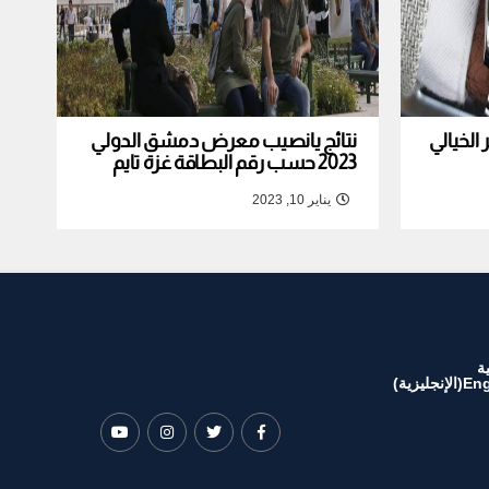
لخيالي
نتائج يانصيب معرض دمشق الدولي
2023 حسب رقم البطاقة غزة تايم
يناير 10, 2023
ة
Eng
(
الإنجليزية
)