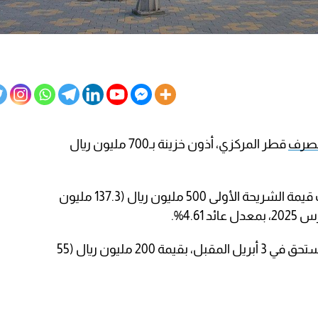
صرف
قطر المركزي، أذون خزينة بـ700 مليون ريال
ووفقاً لبيانات “المركزي القطري”، بلغت قيمة الشريحة الأولى 500 مليون ريال (137.3 مليون
فيما بلغ أجل الشريحة الثانية 28 يوماً وتستحق في 3 أبريل المقبل، بقيمة 200 مليون ريال (55