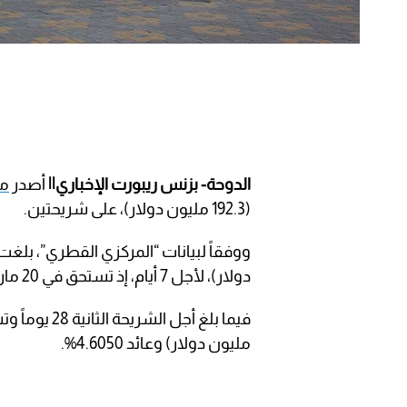
الدوحة- بزنس ريبورت الإخباري||
أصدر
م
(192.3 مليون دولار)، على شريحتين.
دولار)، لأجل 7 أيام، إذ تستحق في 20 مارس 2025، بمعدل عائد 4.61%.
مليون دولار) وعائد 4.6050%.