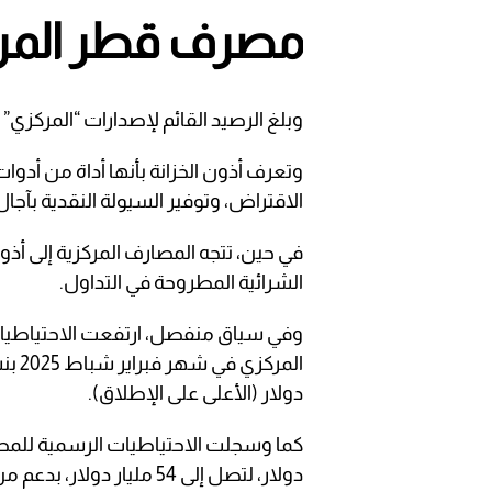
مصرف قطر المر
وبلغ الرصيد القائم لإصدارات “المركزي” من أذون الخزينة 14.85 مليار
وتعرف أذون الخزانة بأنها أداة من أدو
الاقتراض، وتوفير السيولة النقدية بآجال قصيرة ت
في حين، تتجه المصارف المركزية إلى أذو
الشرائية المطروحة في التداول.
وفي سياق منفصل، ارتفعت الاحتياطيات
دولار (الأعلى على الإطلاق).