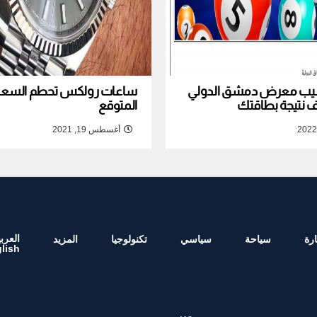
نصيب معرض دمشق الدولي
ساعات رولكس تحطم السعر ا
المتوقع
أغسطس 19, 2021
العربي
رة
سياحة
سياسي
تكنولوجيا
المزيد
lish