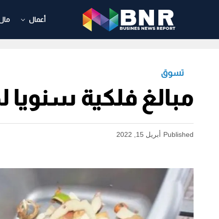
أعمال
مال
تسوق
مبالغ فلكية سنويا ل
Published
أبريل 15, 2022