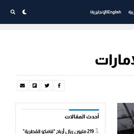
بية
English
(
الإنجليزية
)
إمارات
أحدث المقالات
219 مليون ريال أرباح “قامكو القطرية”