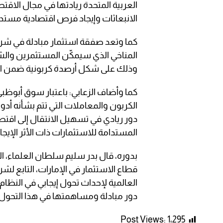
العربية المتحدة ريادتها في مجال الا
الانبعاثات وإيجاد فرص اقتصادية مستدا
المناخي الذي سيمكّن المستثمرين وا
وذلك على شكل أرصدة كربونية ضمن الن
كما وأضاف الزعابي: باعتبار سوق أبوظبي
الكربون والمعاملات التي تتم بشأنه أد
دور ريادي في تسهيل الانتقال إلى اقتص
المستدامة للاستثمارات ذات الأثر الإيجاب
بدوره، قال بدر سليم سلطان العلماء، ال
قطاع الاستثمار في الإمارات، التابع لشر
العالمية لإحداث تحول إيجابي في النظام 
دور مبادلة ومساهمتها في هذا التحول”
Post Views:
1٬295