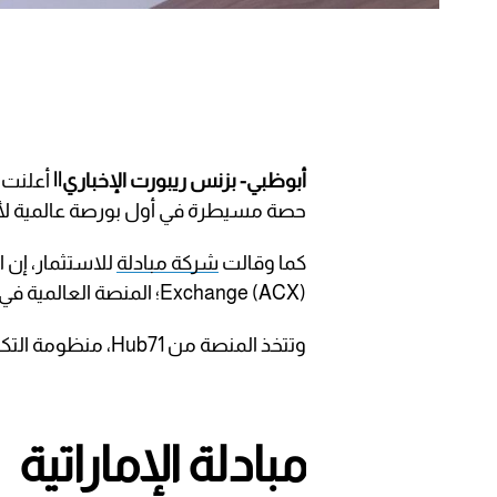
أبوظبي- بزنس ريبورت الإخباري||
أعلنت ش
حصة مسيطرة في أول بورصة عالمية لأر
كما وقالت
شركة مبادلة
Exchange (ACX)؛ المنصة العالمية في قطاع السوق الطوعي لتداول الكربون.
وتتخذ المنصة من Hub71، منظومة التكنولوجيا العالمية في أبوظبي، مقرا لها.
مبادلة الإماراتية