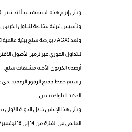
ويأتي إبرام هذه الصفقة دعماً لتدشين (ACX)، أول بورصة منظمة بالكامل لتجارة الكربون،
وتأسيس غرفة مقاصة لتداول الكربون 
وتعد (ACX)، بورصة سلع بيئية عالمية توظف تقنية «البلوك تشين» لإنشاء أرصدة كربونية
للتداول الفوري عبر ترميز الأصول الاف
أرصدة الكربون الآجلة مشتقات سلع.
وسيتم حفظ جميع الرموز الرقمية لدى 
الذكية للبلوك تشين.
ويأتي هذا الإعلان خلال الدورة الأولى
العالمي في الفترة من 14 إلى 18 نوفمبر/ تشرين الثاني الجاري، بالشراكة مع الجهات الاقتصادية