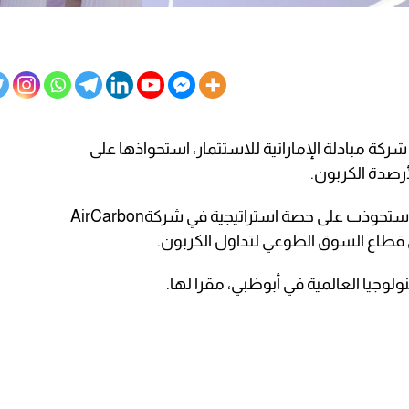
ركة مبادلة الإماراتية للاستثمار، استحواذها على
صدة الكربون.
للاستثمار، إن استحوذت على حصة استراتيجية في شركةAirCarbon