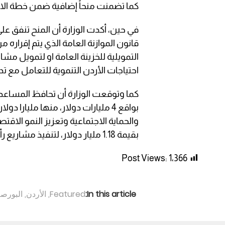
كما تضمنت منحاً إضافية ضمن خطة الاس
في حين، أكدت الوزارة أن المنح تنفق على
قانون الموازنة العامة الذي يتم إقراره
التمويلية للخزينة العامة او لتمويل م
احتياجات الأردن التنموية للتعامل مع تد
كما وتوقعت الوزارة أن تحافظ المساعدا
بواقع 4 مليارات دولار، منها مليارا
والحماية الاجتماعية وتعزيز النمو الاقتص
بقيمة 1.18 مليار دولار، لتنفيذ مشاريع رأسمالية.
Post Views:
1٬366
In this article:
Featured
,
الأردن
,
البورصة