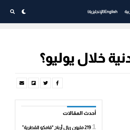
بية
English
(
الإنجليزية
)
ية خلال يوليو؟
أحدث المقالات
219 مليون ريال أرباح “قامكو القطرية”