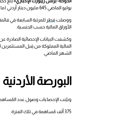
الدوحة- بزنس ريبورت الإخباري||
بلغ حجم
يوليو الماضي 645 مليون دينار أردني (ما يعادل 921 مليون دولار).
ووصلت
قطر
للمرتبة السابعة في قائمة 
الأوراق المالية حسب الجنسية.
وكشفت البيانات الإحصائية الصادرة عن مركز
الشهر الماضي.
البورصة الأردنية
وبيّنت الإحصاءات وصول عدد المُساهمات 
375 ألف مُساهمة في تلك الفترة.