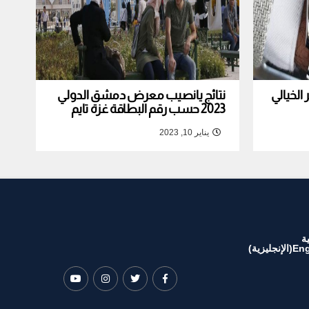
لخيالي
نتائج يانصيب معرض دمشق الدولي
2023 حسب رقم البطاقة غزة تايم
يناير 10, 2023
ة
Eng
(
الإنجليزية
)