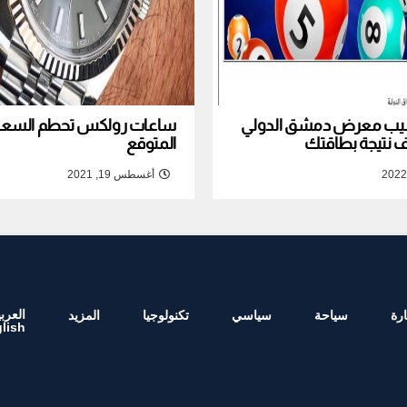
نصيب معرض دمشق الدولي
ساعات رولكس تحطم السعر ا
المتوقع
أغسطس 19, 2021
العربي
رة
سياحة
سياسي
تكنولوجيا
المزيد
lish