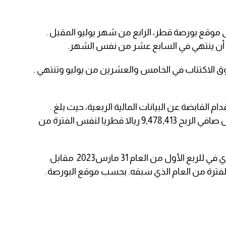
 موقع بورصة قطر، الرابع من شهر يوليو المقبل .
لى أن ينتهي في السابع عشر من نفس الشهر.
قوق الاكتتاب في الخامس والعشرين من يوليو وتنتهي .
لقابضة عن البيانات المالية الربعية، حيث بلغ .
صافي الربح 9,678,674 ريالا قطريا مقابل صافي الربح 9,478,413 ريالا قطريا لنفس الفترة من
كما بلغت ربحية السهم 0.129 ريال قطري في للربع الأول من العام ‏31 مارس‎ 2023 مقابل