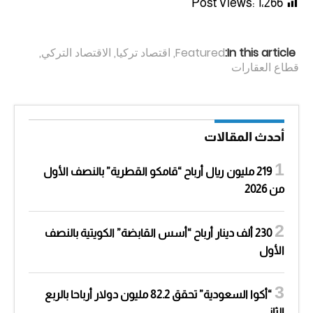
Post Views:
1٬266
In this article:
Featured
,
اقتصاد تركيا
,
الاقتصاد التركي
,
قطاع العقارات
أحدث المقالات
219 مليون ريال أرباح “قامكو القطرية” بالنصف الأول
من 2026
230 ألف دينار أرباح “أسس القابضة” الكويتية بالنصف
الأول
“أكوا السعودية” تحقق 82.2 مليون دولار أرباحا بالربع
الثاني