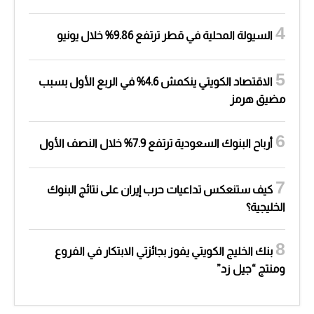
السيولة المحلية في قطر ترتفع 9.86% خلال يونيو
الاقتصاد الكويتي ينكمش 4.6% في الربع الأول بسبب
مضيق هرمز
أرباح البنوك السعودية ترتفع 7.9% خلال النصف الأول
كيف ستنعكس تداعيات حرب إيران على نتائج البنوك
الخليجية؟
بنك الخليج الكويتي يفوز بجائزتي الابتكار في الفروع
ومنتج “جيل زد”