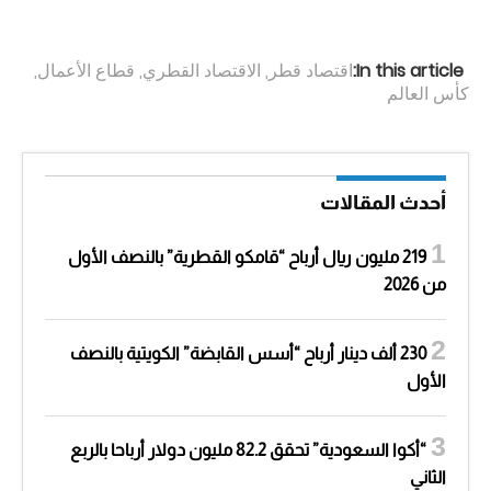
In this article:
اقتصاد قطر
,
الاقتصاد القطري
,
قطاع الأعمال
,
كأس العالم
أحدث المقالات
219 مليون ريال أرباح “قامكو القطرية” بالنصف الأول
من 2026
230 ألف دينار أرباح “أسس القابضة” الكويتية بالنصف
الأول
“أكوا السعودية” تحقق 82.2 مليون دولار أرباحا بالربع
الثاني