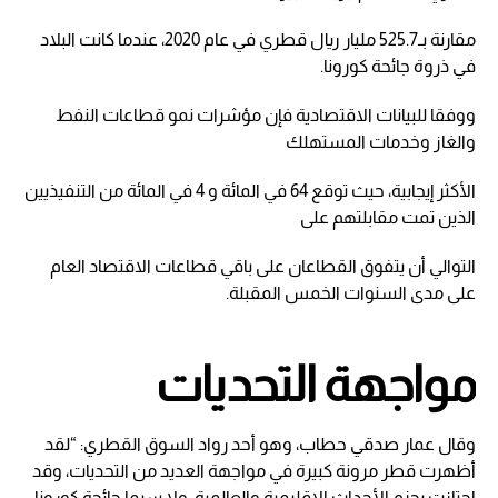
مقارنة بـ525.7 مليار ريال قطري في عام 2020، عندما كانت البلاد
في ذروة جائحة كورونا.
ووفقا للبيانات الاقتصادية فإن مؤشرات نمو قطاعات النفط
والغاز وخدمات المستهلك
الأكثر إيجابية، حيث توقع 64 في المائة و 4 في المائة من التنفيذيين
الذين تمت مقابلتهم على
التوالي أن يتفوق القطاعان على باقي قطاعات الاقتصاد العام
على مدى السنوات الخمس المقبلة.
مواجهة التحديات
وقال عمار صدقي حطاب، وهو أحد رواد السوق القطري: “لقد
أظهرت قطر مرونة كبيرة في مواجهة العديد من التحديات، وقد
اجتازت بحزم الأحداث الإقليمية والعالمية، ولا سيما جائحة كورونا،