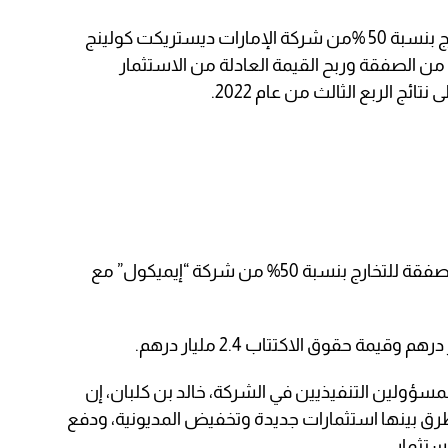
وكانت المجموعة قد أكملت صفقة تخارج بنسبة 50 %من شركة الإمارات ديستريكت كولينج
ة من الصفقة وربح القيمة العادلة من الاستثمار
وفي سياق منفصل، عقدت شركة دبي صفقة للتخارج بنسبة 50% من شركة “إيميكول” مع
مسؤولين التنفيذيين في الشركة، خالد بن كلبان، إن
رق بينها استثمارات جديدة وتخفيض المديونية، ودفع
ستثمار.