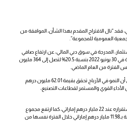
 فقد “نال الاقتراح المقدم بهذا الشأن، الموافقة من
جمعية العمومية للمجموعة”.
ثمار، المدرجة في سوق دبي المالي، عن ارتفاع صافي
أرباحها خلال فترة الستة أشهر المنتهية في 30 يونيو 2022 بنسبة 20.5% لتصل إلى 364 مليون
وأشارت الشركة في بيان لسوق دبي إلى أن النمو في الأرباح تحقق بقيمة 62.01 مليون درهم
لأداء القوي والمستمر لقطاعات التصنيع،
وحافظ إجمالي أصول المجموعة على استقراره عند 22 مليار درهم إماراتي، كما ارتفع مجموع
حقوق الملكية إلى 12.1 مليار درهم، مقارنة بـ11.98 مليار درهم إماراتي خلال الفترة نفسها من