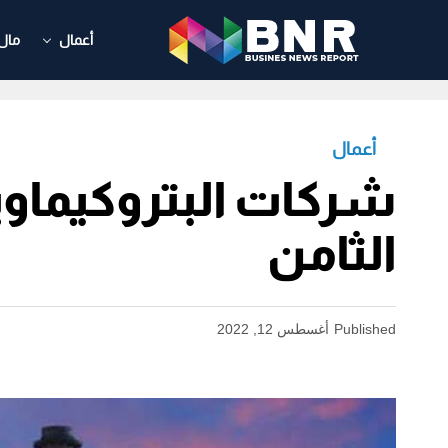
أعمال
مال
أعمال
شركات البتروكيماوي
الثامن
Published
أغسطس 12, 2022