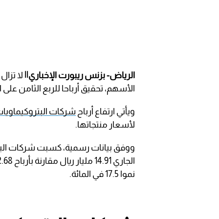
الرياض- بزنس ريبورت الإخباري||
لا تزال
الأسهم، تحقيق أرباحا للربع الثامن على ال
ويأتي ارتفاع أرباح
شركات البتروكيماويا
لأسعار منتجاتها.
ووفق بيانات رسمية، كسبت شركات البترو
نموا 17.5 في المائة.