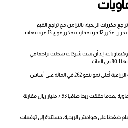
اويات
راجع مكررات الربحية، بالتزامن مع تراجع القيم
السوقية، إذ تتداول أسهم تلك الشركات دون مكرر 12 مرة مقارنة بمكرر فوق 13 مرة بنهاية
تروكيماويات، إلا أن ست شركات سجلت تراجعا في
مائة.
في حين سجلت شركة سابك للمغذيات الزراعية أعلى نمو بنحو 262 في المائة على أساس
وقادت “سابك” أرباح الشركات البتروكيماوية بعدما حققت ربحا صافيا 7.93 مليار ريال مقارنة
عام ضغطا على هوامش الربحية، مستندة إلى توقعات