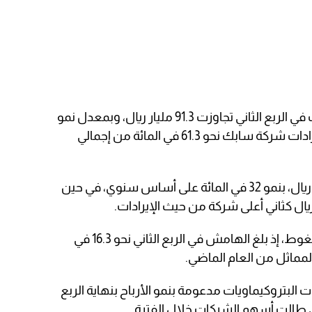
وسجلت شركات البتروكيماويات إيرادات في الربع الثاني تجاوزت 91.3 مليار ريال، وبمعدل نمو
سنوي 36.3 في المائة، في حين مثلت إيرادات شركة سابك نحو 61.3 في المائة من إجمالي
وبلغت إيرادات “سابك” نحو 55.98 مليار ريال، بنمو 32 في المائة على أساس سنوي، في حين
وشهد هامش صافي الأرباح بعض الضغوط، إذ بلغ الهامش في الربع الثاني نحو 16.3 في
البتروكيماويات مدعومة بنمو الأرباح بنهاية الربع