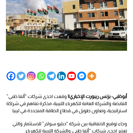
أبوظبي- بزنس ريبورت الإخباري||
وقعت احدى شركات “ألفا ظبي”
القابضة والشركة العامة للكهرباء الليبية، مذكرة تفاهم في شراكة
استراتيجية، وتعاون طويل في قطاع الطاقة المتجددة في ليبيا.
وجاء توقيع الاتفاقية بين شركة “دبليو سولار” للاستثمار والتي
تعتبر احدى شركات “ألفا ظبي، والشركة الليبية للكهرباء