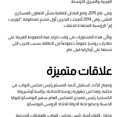
العربية والشرق الأوسط.
وفي عام 2015، وقع البلدان اتفاقية بشأن التعاون العسكري
التقني، وفي 2014 أصبحت البحرين أول مشترٍ لمنظومة “كورنيت
إم” الروسية المضادة للدبابات.
وتأتي هذه المشاورات في وقت تتزايد فيه الضغوط الغربية على
صادرات روسيا عموماً، خصوصاً من الطاقة، بسبب الحرب التي
شنتها على أوكرانيا قبل عام.
علاقات متميزة
وصباح الأحد، استقبل أحمد المسلم رئيس مجلس النواب، في
مكتبه، وفدا من جهورية روسيا الاتحادية، برئاسة أوشيروفا
الكسندرا، رئيس تنفيذي للمجلس العام، سفير اليونسكو للنوايا
الحسنة وعضو لجنة الدولة للاتحاد الروسي لليونسكو.
وخلال اللقاء أشاد رئيس مجلس النواب، بالعلاقات البحرينية