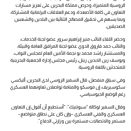
الروسية المتميزة، وحرص مملكة البحرين على تعزيز مسارات
التعاون في كافة الأصعدة، ودعم العلاقات البرلمانية المشتركة،
وبما يسهم في تحقيق المصالح الثنائية بين البلدين والشعبين
الصديقين.
وحضر اللقاء النائب منير إبراهيم سرور عضو لجنة الخدمات،
والنائب حمد فاروق الدوي عضو لجنة المرافق العامة والبيئة،
والمستشار راشد محمد بو نجمة الأمين العام لمجلس النواب،
ويوسف زين الابدين زينل، رئيس مجلس إدارة الجمعية البحرينية
للمتحدثين باللغة الروسية.
وفي سياق منفصل، قال السفير الروسي لدى البحرين، أليكسي
سكوسيريف، إن موسكو والمنامة تواصلان تعاونهما العسكري
رغم الوضع الجيوسياسي.
وقال السفير لوكالة “سبوتنيك”: “أستطيع أن أقول إن التعاون
العسكري والفني العسكري –وإن كان على نطاق متواضع–
مستمر والاتصالات مستمرة بين وزارتي الدفاع”.