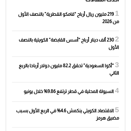
219 مليون ريال أرباح “قامكو القطرية” بالنصف الأول
من 2026
230 ألف دينار أرباح “أسس القابضة” الكويتية بالنصف
الأول
“أكوا السعودية” تحقق 82.2 مليون دولار أرباحا بالربع
الثاني
السيولة المحلية في قطر ترتفع 9.86% خلال يونيو
الاقتصاد الكويتي ينكمش 4.6% في الربع الأول بسبب
مضيق هرمز