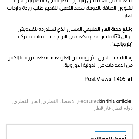
المعدنية في بنغلاديش زيارة إلى قطر التقى خلالها وزير الدولة
لشؤون الطاقة بالدوحة، سعد الكعبي، لتقديم طلب زيادة واردات
الغاز.
وتبلغ حصة الغاز الطبيعي المسال الذي تستورده بنغلاديش
حوالي 470 مليون قدم مكعبة في اليوم، حسب بيانات شركة
“بتروبانجلا”.
وحاليا تبحث الدول الأوروبية عن الغاز بعدما قطعت روسيا الكثير
من الامدادات عن الدولية الأوروبية.
Post Views:
1٬405
In this article:
Featured
,
الاقتصاد القطري
,
الغاز القطري
,
دولة قطر
,
غاز قطر
أحدث المقالات