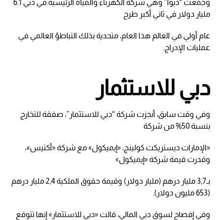
وجمعت “ديوا” وهي شركة الكهرباء والمياه الرئيسية في دبي 6.1
مليار دولار في ثاني أكبر طرح
عام أولي في العالم هذا العام، متحدية بذلك التباطؤ العالمي في
عمليات الإدراج.
دبي للاستثمار
وفي وقت سابق، أنجزت شركة “دبي للاستثمار”، صفقة للتخارج
بنسبة 50% من شركة
«الإمارات ديستريكت كولينج، «إيميكول» مع شركة «أكتيس»،
وقدرت قيمة شركة «إيميكول»
بـ3,7 مليار درهم (مليار دولار) وقيمة حقوق الملكية 2,4 مليار درهم
(653 مليون دولار).
وفي إفصاح لسوق دبي المالي، قالت «دبي للاستثمار» إنها تتوقع