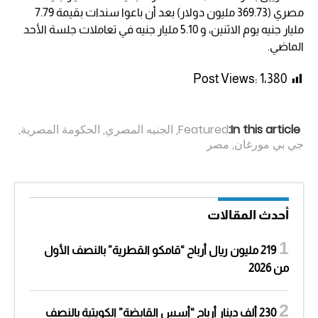
مصري (369.73 مليون دولار) بعد أن باعوا سندات بقيمة 7.79
مليار جنيه يوم الاثنين، و 5.10 مليار جنيه في تعاملات جلسة الأحد
الماضي.
Post Views:
1٬380
In this article:
Featured
,
الجنيه المصري
,
الحكومة المصرية
,
جي بي مورغان
,
مصر
أحدث المقالات
219 مليون ريال أرباح “قامكو القطرية” بالنصف الأول
من 2026
230 ألف دينار أرباح “أسس القابضة” الكويتية بالنصف