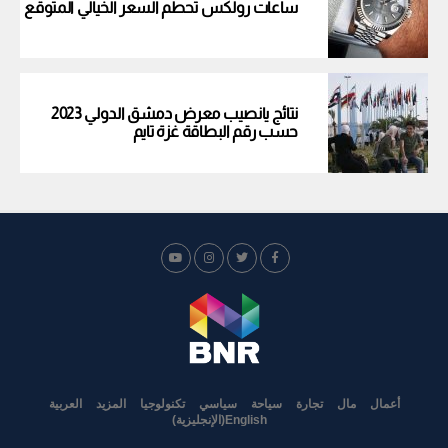
ساعات رولكس تحطم السعر الخيالي المتوقع
نتائج يانصيب معرض دمشق الدولي 2023
حسب رقم البطاقة غزة تايم
أعمال
مال
تجارة
سياحة
سياسي
تكنولوجيا
المزيد
العربية
English
(
الإنجليزية
)