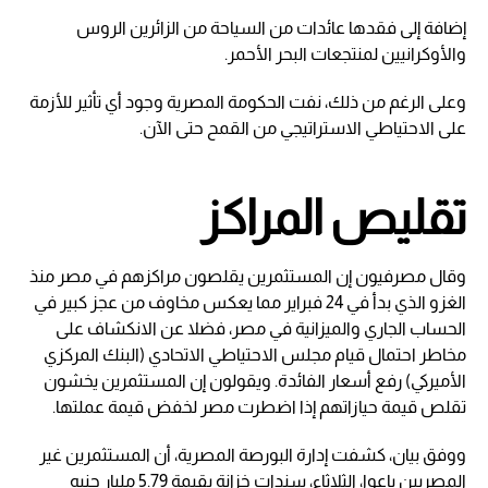
إضافة إلى فقدها عائدات من السياحة من الزائرين الروس
والأوكرانيين لمنتجعات البحر الأحمر.
وعلى الرغم من ذلك، نفت الحكومة المصرية وجود أي تأثير للأزمة
على الاحتياطي الاستراتيجي من القمح حتى الآن.
تقليص المراكز
وقال مصرفيون إن المستثمرين يقلصون مراكزهم في مصر منذ
الغزو الذي بدأ في 24 فبراير مما يعكس مخاوف من عجز كبير في
الحساب الجاري والميزانية في مصر، فضلا عن الانكشاف على
مخاطر احتمال قيام مجلس الاحتياطي الاتحادي (البنك المركزي
الأميركي) رفع أسعار الفائدة. ويقولون إن المستثمرين يخشون
تقلص قيمة حيازاتهم إذا اضطرت مصر لخفض قيمة عملتها.
ووفق بيان، كشفت إدارة البورصة المصرية، أن المستثمرين غير
المصريين باعوا، الثلاثاء، سندات خزانة بقيمة 5.79 مليار جنيه