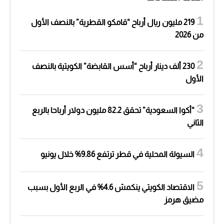
219 مليون ريال أرباح “قامكو القطرية” بالنصف الأول
من 2026
230 ألف دينار أرباح “أسس القابضة” الكويتية بالنصف
الأول
“أكوا السعودية” تحقق 82.2 مليون دولار أرباحا بالربع
الثاني
السيولة المحلية في قطر ترتفع 9.86% خلال يونيو
الاقتصاد الكويتي ينكمش 4.6% في الربع الأول بسبب
مضيق هرمز