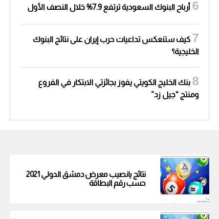
أرباح البنوك السعودية ترتفع 7.9% خلال النصف الأول
كيف ستنعكس تداعيات حرب إيران على نتائج البنوك
الخليجية؟
بنك الخليج الكويتي يفوز بجائزتي الابتكار في الفروع
ومنتج “جيل زد”
نتائج يانصيب معرض دمشق الدولي 2021
حسب رقم البطاقة