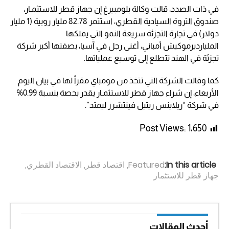
في ذات الصدد، قالت وكالة بلومبيرغ إن جهاز قطر للاستثمـار،
صندوق الثروة السيادية القطري، استثمر 82.78 مليار روبية (1 مليار
دولار) في تجارة التجزئة سريعة النمو التي يملكها
المليارديرموكيش أمباني، أغنى رجل في آسيا، بصفتها أكبر شركة
تجزئة في الهند تتطلع إلى توسيع عملياتها.
كما وقالت الشركة التي تتخذ من مومباي مقراً لها في بيان اليوم
الأربعاء، إن شراء جهاز قطر للاستثمـار يقدر بحصة بنسبة 0.99%
في شركة “ريلاينس ريتيل فينتشرز ليمتد”.
Post Views:
1٬650
In this article:
Featured
,
اقتصاد قطر
,
الاقتصاد القطري
,
جهاز قطر للاستثمار
أحدث المقالات