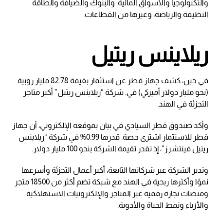
والتكنولوجيا والأسواق المالية. والبنوك والضيافة والطاقة
النظيفة والرياضة، وغيرها من القطاعات.
ريلاينس ريتيل
في حين، كشف جهاز قطر عن استثمار بقيمة 82.78 مليار روبية
(نحو مليار دولار أميركي) في. شركة “ريلاينس ريتيل” أكبر متاجر
التجزئة في الهند.
وأكد صندوق قطر السيادي في بيان بموقعه الإلكتروني، أن جهاز
قطر للاستثمار اشترى حصة. قدرها 0.99% في شركة “ريلاينس
ريتيل فينتشرز”، إذ تقدر تقيمة الشركة بنحو 100 مليار دولار.
وتدير الشركة عبر شركاتها التابعة، أكبر أعمال التجزئة وأسرعها
نموًا وأكثرها ربحية في الهند مع شبكة تضم أكثر من 18500 متجر
ومنصات تجارة رقمية عبر المتاجر والإلكترونيات الاستهلاكية
والأزياء ونمط الحياة والأدوية.