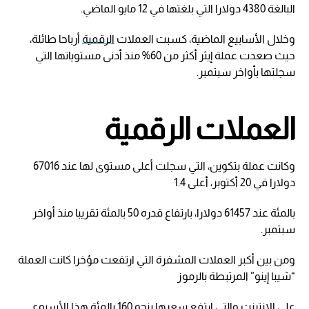
البالغة 4380 دولارا التي بلغتها في 12 مايو الماضي.
وخلال الأسابيع الماضية، كسبت العملات
الرقمية
أرباحا طائلة،
حيث صعدت عملة إيثر أكثر من 60% منذ أدنى مستوياتها التي
سجلتها بأواخر سبتمبر.
العملات الرقمية
وكانت عملة بتكوين، التي سجلت أعلى مستوى لها عند 67016
دولارا في 20 أكتوبر، أعلى 1.4
بالمئة عند 61457 دولارا، بارتفاع قدره 50 بالمئة تقريبا منذ أواخر
سبتمبر.
ومن بين أكبر العملات المشفرة التي ارتفعت مؤخرا كانت العملة
“شيبا إينو” المرتبطة بالرموز
على الإنترنت والتي ارتفع سعرها بنحو 160 بالمئة هذا الأسبوع