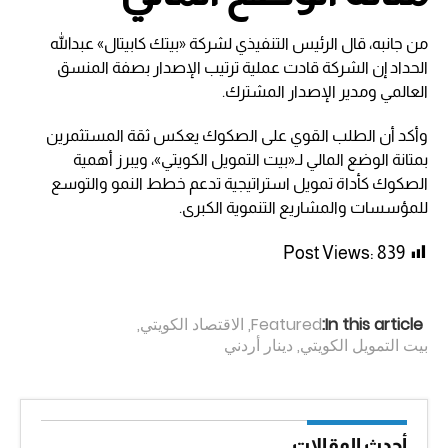
من جانبه، قال الرئيس التنفيذي لشركة «بيتك كابيتال» عبدالله
الحداد إن الشركة قادت عملية ترتيب الإصدار بصفة المنسق
العالمي ومدير الإصدار المشترك.
وأكد أن الطلب القوي على الصكوك يعكس ثقة المستثمرين
بمتانة الوضع المالي لـ«بيت التمويل الكويتي»، ويبرز أهمية
الصكوك كأداة تمويل استراتيجية تدعم خطط النمو والتوسع
للمؤسسات والمشاريع التنموية الكبرى.
Post Views:
839
In this article:
Featured
,
الاقتصاد الكويتي
,
بيت التمويل الكويتي
,
دينار أردني
أحدث المقالات