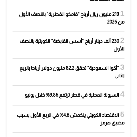
219 مليون ريال أرباح “قامكو القطرية” بالنصف الأول
من 2026
230 ألف دينار أرباح “أسس القابضة” الكويتية بالنصف
الأول
“أكوا السعودية” تحقق 82.2 مليون دولار أرباحا بالربع
الثاني
السيولة المحلية في قطر ترتفع 9.86% خلال يونيو
الاقتصاد الكويتي ينكمش 4.6% في الربع الأول بسبب
مضيق هرمز