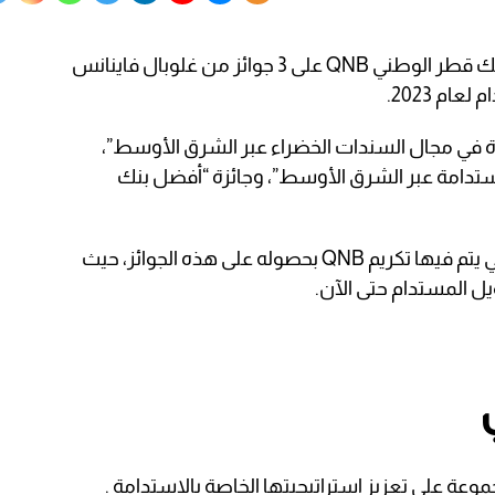
ظفر بنك قطر الوطني QNB على 3 جوائز من غلوبال فاينانس
ام 2023.
دة في مجال السندات الخضراء عبر الشرق الأوسط”،
مستدامة عبر الشرق الأوسط”، وجائزة “أفضل بنك
وتعتبر هذه السنة الثالثة على التوالي التي يتم فيها تكريم QNB بحصوله على هذه الجوائز، حيث
 على تعزيز استراتيجيتها الخاصة بالاستدامة .