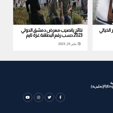
لخيالي
نتائج يانصيب معرض دمشق الدولي
2023 حسب رقم البطاقة غزة تايم
يناير 10, 2023
ة
Eng
(
الإنجليزية
)