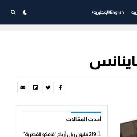
بية
English
(
الإنجليزية
)
اينانس
أحدث المقالات
219 مليون ريال أرباح “قامكو القطرية”