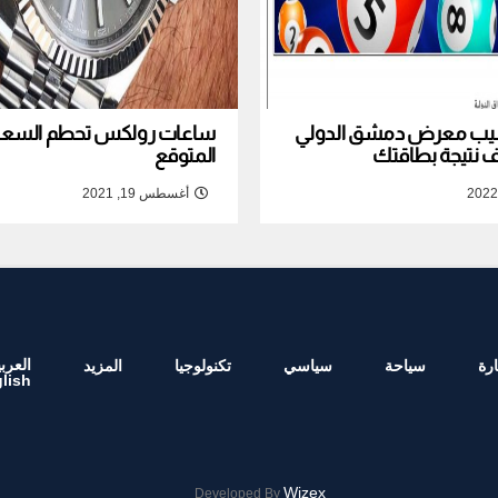
نصيب معرض دمشق الدولي
ساعات رولكس تحطم السعر ا
المتوقع
أغسطس 19, 2021
العربي
رة
سياحة
سياسي
تكنولوجيا
المزيد
lish
Wizex
Developed By