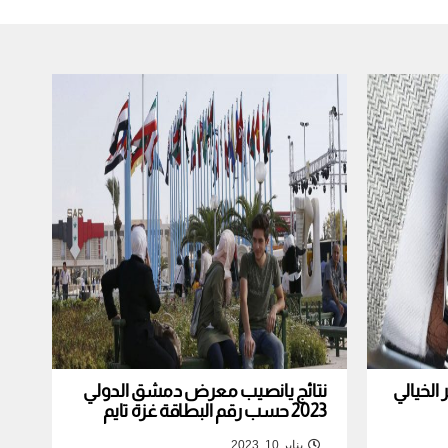
لخيالي
نتائج يانصيب معرض دمشق الدولي
2023 حسب رقم البطاقة غزة تايم
يناير 10, 2023