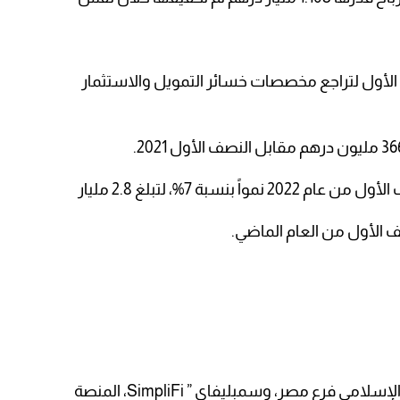
 الأول لتراجع مخصصات خسائر التمويل والاستثمار
سبة 7%، لتبلغ 2.8 مليار
وفي وقت سابق، أعلن مصرف أبوظبي الإسلامي فرع مصر، وسمبليفاي ” SimpliFi، المنصة