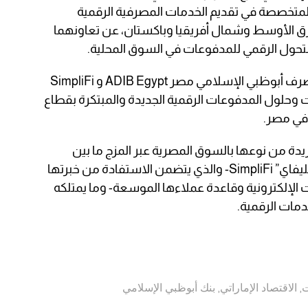
دة لبطاقات الدفع كخدمة CaaS والمتخصصة في تقديم الخدمات المصرفية الرقمية
شرق الأوسط وشمال أفريقيا وباكستان، عن تعاونهما
تحول الرقمي للمدفوعات في السوق المحلية.
وتعكس هذه الشراكة التزام كلٍ من مصرف أبوظبي الإسلامي مصر ADIB Egypt و SimpliFi
 وحلول المدفوعات الرقمية الجديدة والمبتكرة بقطاع
 في مصر.
ريدة من نوعها بالسوق المصرية عبر المزج ما بين
نموذج الأعمال المبتكر من منصة “سمبليفاي” SimpliFi- والذي يتضمن الاستفادة من خبرتها
ت الإلكترونية وقاعدة عملاءها الموسعة- وما يمتلكه
مات الرقمية.
ت
,
الاقتصاد الإماراتي
,
بنك أبوظبي الإسلامي