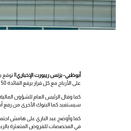
أبوظبي- بزنس ريبورت الإخباري||
على الأرباح مع كل قرار برفع الفائدة 50 نقطة أساس.
كما وقال الرئيس العام للشؤون المالية 
سيستفيد كما البنوك الأخرى من رفع أسع
كما وأوضح عبد الباري على هامش اجتماعا
في المخصصات للقروض المتعثرة بالربع الثا