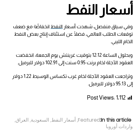
أسعار النفط
وفي سياق منفصل، شهدت أسعار
النفط
انخفاضًا؛ مع ضعف
توقعات الطلب العالمي، فضلًا عن استئناف إنتاج بعض النفط
الخام الليبي.
وبحلول الساعة 12:12 بتوقيت غرينتش يوم الجمعة، انخفضت
العقود الآجلة لخام برنت 0.95 سنت إلى 102.91 دولار للبرميل.
وتراجعت العقود الآجلة لخام غرب تكساس الوسيط 1.22 دولار
إلى 95.13 دولار للبرميل.
Post Views:
1٬112
In this article:
Featured
,
أسعار النفط
,
السعودية
,
العراق
,
واردات أوروبا