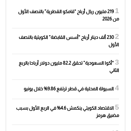
219 مليون ريال أرباح “قامكو القطرية” بالنصف الأول
من 2026
230 ألف دينار أرباح “أسس القابضة” الكويتية بالنصف
الأول
“أكوا السعودية” تحقق 82.2 مليون دولار أرباحا بالربع
الثاني
السيولة المحلية في قطر ترتفع 9.86% خلال يونيو
الاقتصاد الكويتي ينكمش 4.6% في الربع الأول بسبب
مضيق هرمز