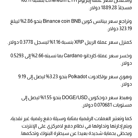
وانخفض سعر عملة إيثريوم Ethereum ETH بنسبة 0.11%
مسجلًا 1889.28 دولار.
وتراجع سعر بينانس كوين Binance coin BNB بنحو 2.86% ليبلغ
323.19 دولار.
كمنزل سعر عملة الريبل XRP بنسبة 1.16% ليسجل 0.3778 دولار.
وخسر سعر عملة كاردانو Cardano بما نسبته 2.66% إلى 0.5293
دولار.
وهوي سعر بولكادوت Polkadot بنحو 3.23% ليصل إلى 9.19
دولار.
وهبط سعر دوجكوين DOGE/USD بنحو 1.55% ليصل إلى
مستويات 0.070681 دولار.
كما وتعتبر العملات الرقمية بمثابة وسيلة دفع رقمية غير نقدية،
ويتم إدارتها وتداولها في نظام دفع لامركزي على الإنترنت
ويحظى بحماية شديدة بعيدا عن سيطرة البنوك وتحكمها.