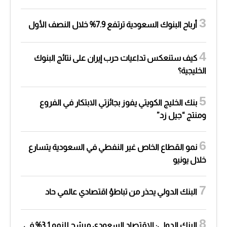
أرباح البنوك السعودية ترتفع 7.9% خلال النصف الأول
كيف ستنعكس تداعيات حرب إيران على نتائج البنوك
الخليجية؟
بنك الخليج الكويتي يفوز بجائزتي الابتكار في الفروع
ومنتج “جيل زد”
نمو القطاع الخاص غير النفطي في السعودية يتسارع
خلال يونيو
البنك الدولي يحذر من تباطؤ اقتصادي عالمي حاد
البنك الدولي: الاقتصاد السعودي مرشح للنمو 3.1% في