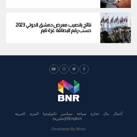
نتائج يانصيب معرض دمشق الدولي 2023
حسب رقم البطاقة غزة تايم
أعمال
مال
تجارة
سياحة
سياسي
تكنولوجيا
المزيد
العربية
English
(
الإنجليزية
)
Developed By
Wizex