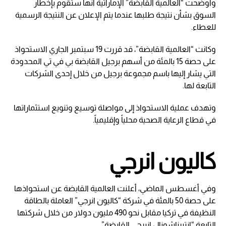
وأوضحت “العالمية القابضة” الإماراتية أنها ستقوم بإخطار
السوق بشأن نتيجة طلبها عندما يتم الإعلان عن النتيجة الرسمية
للعطاء.
وكانت “العالمية القابضة”، قد قررت 19 سبتمبر الجاري الاستحواذ
على حصة 15 بالمئة من أسهم برجيل القابضة بي في تي المحدودة
التي يشار إليها باسم مجموعة برجيل من خلال إحدى الشركات
التابعة لها.
وتهدف عملية الاستحواذ إلى مواصلة توسيع وتنويع استثماراتها
في قطاع الرعاية الصحية محلياً وإقليمياً.
كاليون انرجي
وفي أغسطس الماضي، أعلنت العالمية القابضة عن استحواذها
على حصة 50 بالمئة في شركة “كاليون انرجي” العاملة بالطاقة
النظيفة في تركيا مقابل نحو 490 مليون دولار من خلال شركتها
التابعة “انتيرناشونال انيرجي القابضة”.