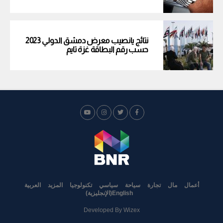
نتائج يانصيب معرض دمشق الدولي 2023
حسب رقم البطاقة غزة تايم
أعمال
مال
تجارة
سياحة
سياسي
تكنولوجيا
المزيد
العربية
English
(
الإنجليزية
)
Developed By
Wizex