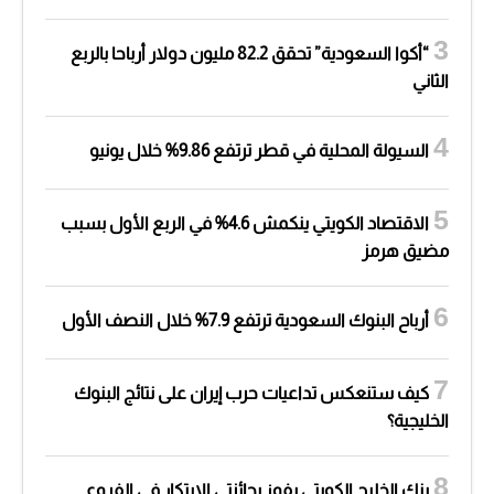
“أكوا السعودية” تحقق 82.2 مليون دولار أرباحا بالربع
الثاني
السيولة المحلية في قطر ترتفع 9.86% خلال يونيو
الاقتصاد الكويتي ينكمش 4.6% في الربع الأول بسبب
مضيق هرمز
أرباح البنوك السعودية ترتفع 7.9% خلال النصف الأول
كيف ستنعكس تداعيات حرب إيران على نتائج البنوك
الخليجية؟
بنك الخليج الكويتي يفوز بجائزتي الابتكار في الفروع